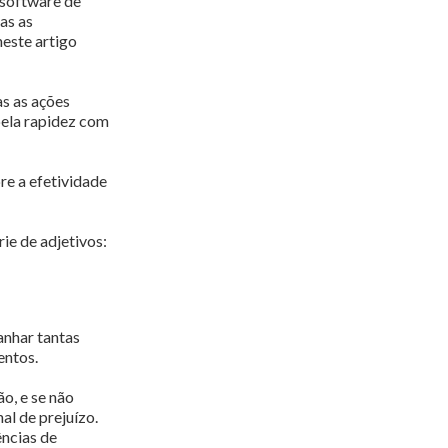
 software de
as as
neste artigo
s as ações
 pela rapidez com
re a efetividade
ie de adjetivos:
anhar tantas
entos.
o, e se não
al de prejuízo.
ências de