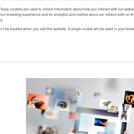
These cookies are used to collect information about how you interact with our webs
our browsing experience and for analytics and metrics about our visitors both on th
y.
S
SOBRE
BLOG
RESOURCES
CONTATO
on’t be tracked when you visit this website. A single cookie will be used in your b
pot
Estratégia
Ve