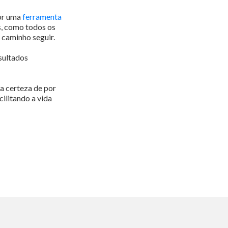
por uma
ferramenta
s, como todos os
 caminho seguir.
sultados
 certeza de por
cilitando a vida