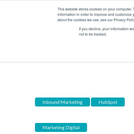
This website stores cookies on your computer. 
information in order to improve and customize y
about the cookies we use, see our Privacy Polic
Home
Blog
SOLUÇÕE
If you decline, your information w
not to be tracked.
Inbound Marketing
Hubs
Inbound Marketing
HubSpot
Marketing Digital