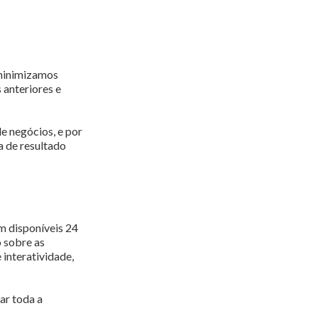
 minimizamos
 anteriores e
e negócios, e por
a de resultado
am disponíveis 24
 sobre as
 interatividade,
ar toda a