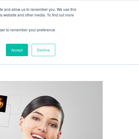
ite and allow us to remember you. We use this
is website and other media. To find out more
CARREIRAS
DIAGNÓSTICO
rowser to remember your preference
ndas
ABM
Accept
Decline