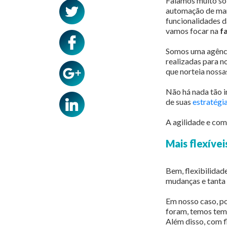
Falamos muito sob
automação de mar
funcionalidades d
vamos focar na
f
Somos uma agênc
realizadas para n
que norteia nossa
Não há nada tão i
de suas
estratégi
A agilidade e com
Mais flexívei
Bem, flexibilidad
mudanças e tanta
Em nosso caso, po
foram, temos temp
Além disso, com f