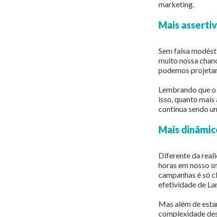
marketing.
Mais asserti
Sem falsa modést
muito nossa chanc
podemos projetar 
Lembrando que o o
isso, quanto mais
continua sendo u
Mais dinâmic
Diferente da real
horas em nosso sm
campanhas é só cli
efetividade de Lan
Mas além de estar
complexidade dest