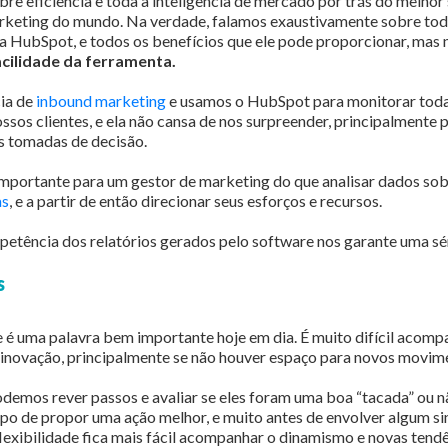
re eficiência e toda a inteligência de mercado por trás do melhor
keting do mundo. Na verdade, falamos exaustivamente sobre tod
a HubSpot, e todos os benefícios que ele pode proporcionar, mas 
acilidade da ferramenta.
ia de
inbound marketing
e usamos o HubSpot para monitorar toda
ossos clientes, e ela não cansa de nos surpreender, principalmente
s tomadas de decisão.
mportante para um gestor de marketing do que analisar dados sob
as
, e a partir de então direcionar seus esforços e recursos.
petência dos relatórios gerados pelo software nos garante uma sér
s
e é uma palavra bem importante hoje em dia. É muito difícil acomp
 inovação, principalmente se não houver espaço para novos movim
demos rever passos e avaliar se eles foram uma boa “tacada” ou nã
o de propor uma ação melhor, e muito antes de envolver algum sin
lexibilidade fica mais fácil acompanhar o dinamismo e novas tend