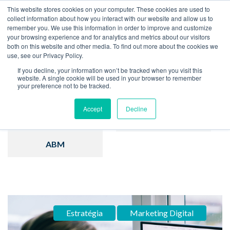
This website stores cookies on your computer. These cookies are used to
collect information about how you interact with our website and allow us to
remember you. We use this information in order to improve and customize
Home
Blog
your browsing experience and for analytics and metrics about our visitors
both on this website and other media. To find out more about the cookies we
use, see our Privacy Policy.
If you decline, your information won’t be tracked when you visit this
website. A single cookie will be used in your browser to remember
your preference not to be tracked.
Inbound Marketing
Hubspot
Accept
Decline
Estratégia
Vendas
ABM
Estratégia
Marketing Digital