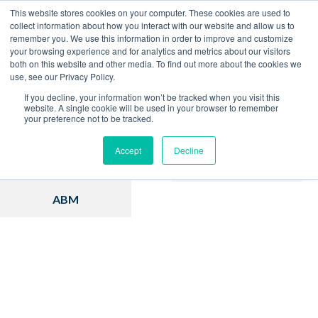
This website stores cookies on your computer. These cookies are used to
collect information about how you interact with our website and allow us to
remember you. We use this information in order to improve and customize
Home
Blog
your browsing experience and for analytics and metrics about our visitors
both on this website and other media. To find out more about the cookies we
use, see our Privacy Policy.
If you decline, your information won’t be tracked when you visit this
website. A single cookie will be used in your browser to remember
your preference not to be tracked.
Inbound Marketing
Hubspot
Accept
Decline
Estratégia
Vendas
ABM