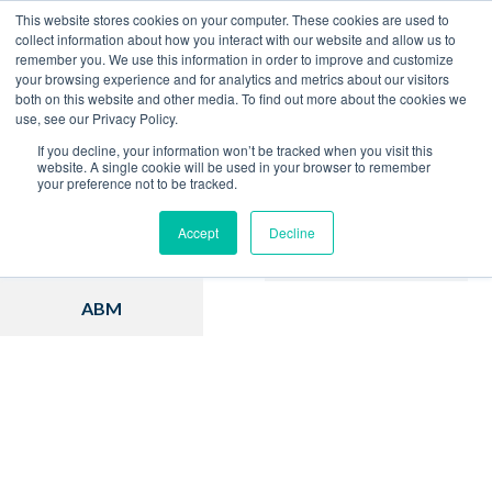
This website stores cookies on your computer. These cookies are used to
collect information about how you interact with our website and allow us to
remember you. We use this information in order to improve and customize
Home
Blog
your browsing experience and for analytics and metrics about our visitors
both on this website and other media. To find out more about the cookies we
use, see our Privacy Policy.
If you decline, your information won’t be tracked when you visit this
website. A single cookie will be used in your browser to remember
your preference not to be tracked.
Inbound Marketing
Hubspot
Accept
Decline
Estratégia
Vendas
ABM