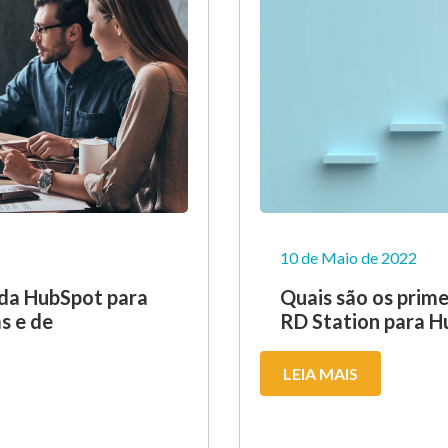
10 de Maio de 2022
 da HubSpot para
Quais são os prime
s e de
RD Station para H
LEIA MAIS