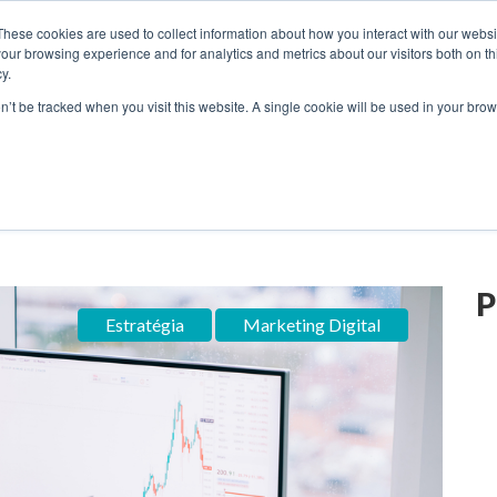
These cookies are used to collect information about how you interact with our webs
our browsing experience and for analytics and metrics about our visitors both on th
y.
S
SOBRE
BLOG
RESOURCES
CONTATO
on’t be tracked when you visit this website. A single cookie will be used in your b
pot
Estratégia
Ve
P
Estratégia
Marketing Digital