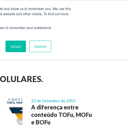
ite and allow us to remember you. We use this
is website and other media. To find out more
CARREIRAS
DIAGNÓSTICO
rowser to remember your preference
ndas
ABM
Accept
Decline
OLULARES.
23 de Setembro de 2013
A diferença entre
conteúdo TOFu, MOFu
e BOFu