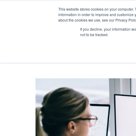
This website stores cookies on your computer. 
information in order to improve and customize y
about the cookies we use, see our Privacy Polic
Home
Blog
SOLUÇÕE
If you decline, your information w
not to be tracked.
Inbound Marketing
Hubs