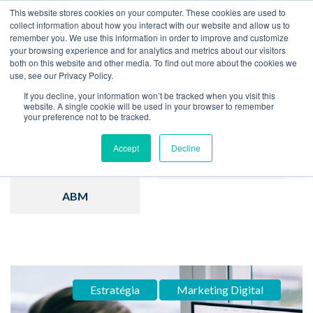
This website stores cookies on your computer. These cookies are used to
collect information about how you interact with our website and allow us to
remember you. We use this information in order to improve and customize
Home
Blog
your browsing experience and for analytics and metrics about our visitors
both on this website and other media. To find out more about the cookies we
use, see our Privacy Policy.
If you decline, your information won’t be tracked when you visit this
website. A single cookie will be used in your browser to remember
your preference not to be tracked.
Inbound Marketing
Hubspot
Accept
Decline
Estratégia
Vendas
ABM
Estratégia
Marketing Digital