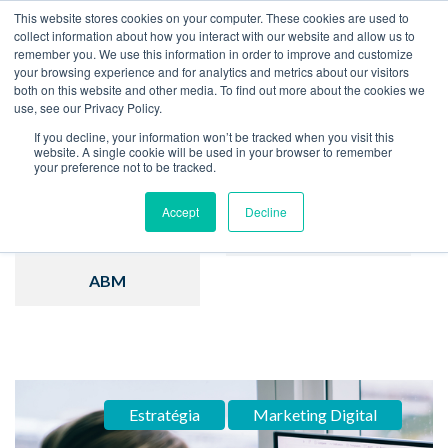
This website stores cookies on your computer. These cookies are used to
collect information about how you interact with our website and allow us to
remember you. We use this information in order to improve and customize
Home
Blog
your browsing experience and for analytics and metrics about our visitors
both on this website and other media. To find out more about the cookies we
use, see our Privacy Policy.
If you decline, your information won’t be tracked when you visit this
website. A single cookie will be used in your browser to remember
your preference not to be tracked.
Inbound Marketing
Hubspot
Accept
Decline
Estratégia
Vendas
ABM
Estratégia
Marketing Digital