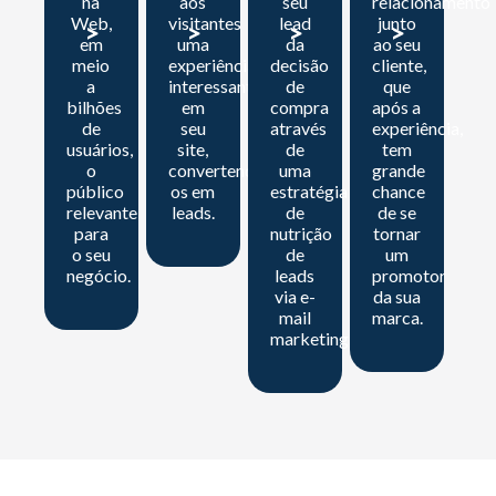
na
aos
seu
relacionamento
Web,
visitantes
lead
junto
>
>
>
>
em
uma
da
ao seu
meio
experiência
decisão
cliente,
a
interessante
de
que
bilhões
em
compra
após a
de
seu
através
experiência,
usuários,
site,
de
tem
o
convertendo-
uma
grande
público
os em
estratégia
chance
relevante
leads.
de
de se
para
nutrição
tornar
o seu
de
um
negócio.
leads
promotor
via e-
da sua
mail
marca.
marketing.