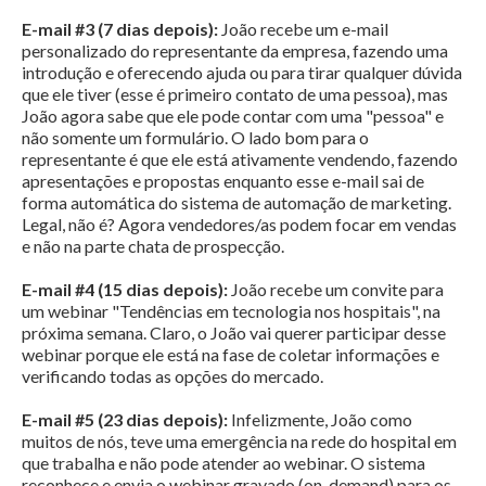
E-mail #3 (7 dias depois):
João recebe um e-mail
personalizado do representante da empresa, fazendo uma
introdução e oferecendo ajuda ou para tirar qualquer dúvida
que ele tiver (esse é primeiro contato de uma pessoa), mas
João agora sabe que ele pode contar com uma "pessoa" e
não somente um formulário. O lado bom para o
representante é que ele está ativamente vendendo, fazendo
apresentações e propostas enquanto esse e-mail sai de
forma automática do sistema de automação de marketing.
Legal, não é? Agora vendedores/as podem focar em vendas
e não na parte chata de prospecção.
E-mail #4 (15 dias depois):
João recebe um convite para
um webinar "Tendências em tecnologia nos hospitais", na
próxima semana. Claro, o João vai querer participar desse
webinar porque ele está na fase de coletar informações e
verificando todas as opções do mercado.
E-mail #5 (23 dias depois):
Infelizmente, João como
muitos de nós, teve uma emergência na rede do hospital em
que trabalha e não pode atender ao webinar. O sistema
reconhece e envia o webinar gravado (on-demand) para os