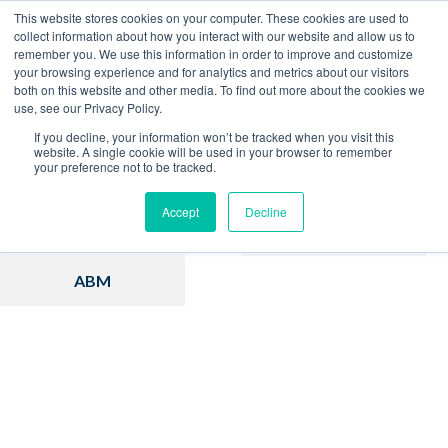
This website stores cookies on your computer. These cookies are used to
collect information about how you interact with our website and allow us to
remember you. We use this information in order to improve and customize
Home
Blog
your browsing experience and for analytics and metrics about our visitors
both on this website and other media. To find out more about the cookies we
use, see our Privacy Policy.
If you decline, your information won’t be tracked when you visit this
website. A single cookie will be used in your browser to remember
your preference not to be tracked.
Inbound Marketing
Hubspot
Accept
Decline
Estratégia
Vendas
ABM