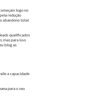
 começam logo no
 pela redução
 o abandono total
leads qualificados
m, mas para isso
seu blog as
valie a capacidade
mana para o seu