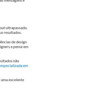
 as mensagens e
out ultrapassado.
us resultados.
dências de design
signers e pense em
sultados não
 especializada em
o uma excelente