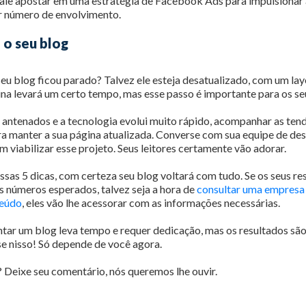
Vale apostar em uma estratégia de Facebook Ads para impulsionar
r número de envolvimento.
 o seu blog
u blog ficou parado? Talvez ele esteja desatualizado, com um lay
na levará um certo tempo, mas esse passo é importante para os se
 antenados e a tecnologia evolui muito rápido, acompanhar as ten
a manter a sua página atualizada. Converse com sua equipe de de
viabilizar esse projeto. Seus leitores certamente vão adorar.
sas 5 dicas, com certeza seu blog voltará com tudo. Se os seus re
 números esperados, talvez seja a hora de
consultar uma empresa
teúdo
, eles vão lhe acessorar com as informações necessárias.
tar um blog leva tempo e requer dedicação, mas os resultados sã
e nisso! Só depende de você agora.
 Deixe seu comentário, nós queremos lhe ouvir.