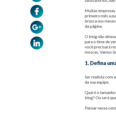
satisfatórios, nã
Muitas empresas 
primeiro mês a pu
brusca nos meses
da página.
O blog não deixou
para o time de ve
você precisará res
moscas. Vamos lá
1. Defina uma
Ser realista com 
da sua equipe.
Qual é o tamanho 
blog? Ou será que
Pensar nesse cená