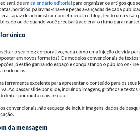
recisará de um
calendário editorial
para organizar os artigos que s
atas, horários, palavras-chave e peças avançadas de cada public
será capaz de administrar com eficiência o blog, tendo uma visão
blicado ou de quando você precisará acelerar o ritmo para manter 
lor único
uscitar o seu blog corporativo, nada como uma injeção de vida par
l apostar em novos formatos? Os modelos convencionais de textos
pções já estão ganhando espaço e conquistando o público on-line 
 tendências.
a ferramenta excelente para apresentar o conteúdo para os seus l
iva. Ao passar slide por slide, incluindo imagens, gráficos e textos
do leitor por muito mais tempo.
xtos convencionais, não esqueça de incluir imagens, dados de pesqui
icação.
 tom da mensagem