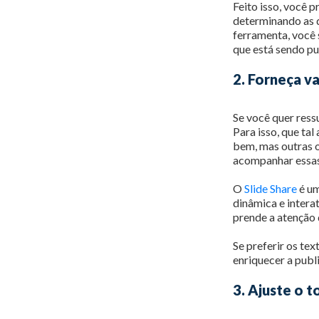
Feito isso, você p
determinando as d
ferramenta, você 
que está sendo pu
2. Forneça va
Se você quer ress
Para isso, que ta
bem, mas outras o
acompanhar essas
O
Slide Share
é um
dinâmica e interat
prende a atenção 
Se preferir os te
enriquecer a publ
3. Ajuste o