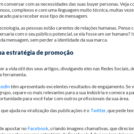
m conversar com as necessidades das suas buyer personas. Veja c
nsos, complexos e com uma linguagem muito técnica, muitas vezes, 
parado para receber esse tipo de mensagem.
ecnologia, as pessoas estão carentes de relações humanas. Pense
rsaria com o seu público potencial, se ela fosse um ser humano? Is
 da mensagem, sem perder a identidade da sua marca.
sua estratégia de promoção
r a vida útil dos seus artigos, divulgando eles nas Redes Sociais, 
a ferramenta.
kedIn
têm apresentado excelentes resultados de engajamento. Se v
rupo, separe os mais relevantes para a sua indústria e comece a par
rtunidade para você falar com outros profissionais da sua área.
que ajuda na viralização das publicações é o
Twitter,
que pede tex
e apostar no
Facebook
, criando imagens chamativas, que direcio