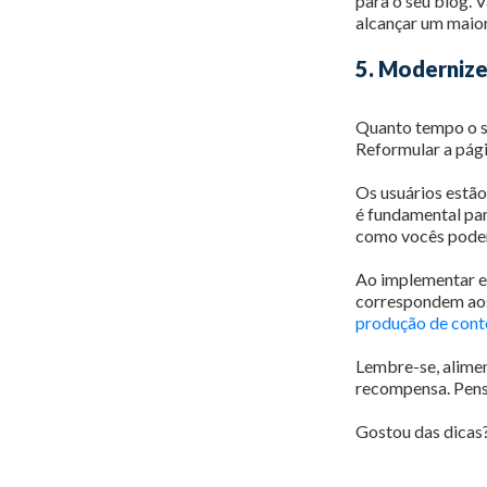
para o seu blog. 
alcançar um maio
5. Modernize
Quanto tempo o se
Reformular a pági
Os usuários estão
é fundamental par
como vocês podem 
Ao implementar es
correspondem aos
produção de con
Lembre-se, alimen
recompensa. Pens
Gostou das dicas?