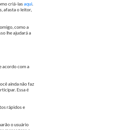
omo criá-las
aqui
.
afasta o leitor,
 comigo, como a
so lhe ajudará a
de acordo com a
ocê ainda não faz
ticipar. Essa é
tos rápidos e
narão o usuário