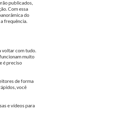
erão publicados,
ação. Com essa
 panorâmica do
a frequência.
a voltar com tudo.
 funcionam muito
e é preciso
eitores de forma
 rápidos, você
sas e vídeos para