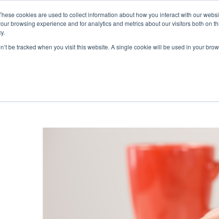
These cookies are used to collect information about how you interact with our webs
our browsing experience and for analytics and metrics about our visitors both on th
y.
S
SOBRE
BLOG
RESOURCES
CONTATO
on’t be tracked when you visit this website. A single cookie will be used in your b
pot
Estratégia
Ve