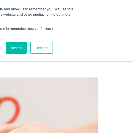
ite and allow us to remember you. We use this
is website and other media. To find out more
CARREIRAS
DIAGNÓSTICO
rowser to remember your preference
ndas
ABM
Accept
Decline