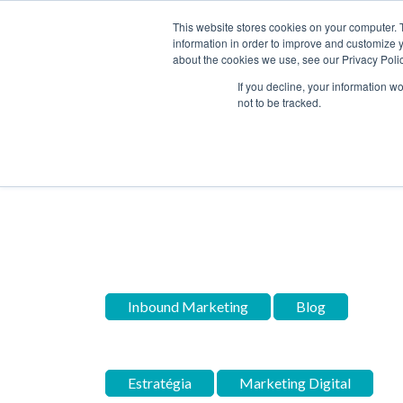
This website stores cookies on your computer. 
information in order to improve and customize y
about the cookies we use, see our Privacy Polic
Home
Blog
SOLUÇÕE
If you decline, your information w
not to be tracked.
Inbound Marketing
Hubs
Inbound Marketing
Blog
Estratégia
Marketing Digital