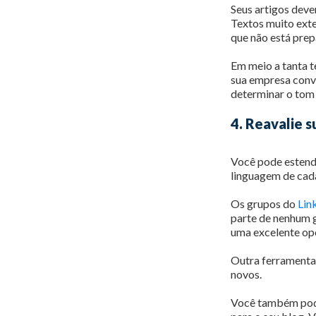
Seus artigos deve
Textos muito exte
que não está pre
Em meio a tanta t
sua empresa conve
determinar o tom
4. Reavalie 
Você pode estende
linguagem de cad
Os grupos do
Lin
parte de nenhum g
uma excelente opo
Outra ferramenta 
novos.
Você também pod