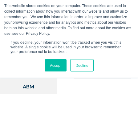
This website stores cookies on your computer. These cookies are used to
collect information about how you interact with our website and allow us to
remember you. We use this information in order to improve and customize
Home
Blog
your browsing experience and for analytics and metrics about our visitors
both on this website and other media. To find out more about the cookies we
use, see our Privacy Policy.
If you decline, your information won’t be tracked when you visit this
website. A single cookie will be used in your browser to remember
your preference not to be tracked.
Inbound Marketing
Hubspot
Accept
Decline
Estratégia
Vendas
ABM