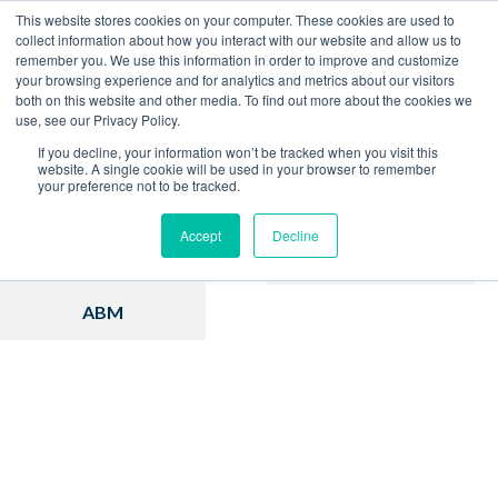
This website stores cookies on your computer. These cookies are used to
collect information about how you interact with our website and allow us to
remember you. We use this information in order to improve and customize
Home
Blog
your browsing experience and for analytics and metrics about our visitors
both on this website and other media. To find out more about the cookies we
use, see our Privacy Policy.
If you decline, your information won’t be tracked when you visit this
website. A single cookie will be used in your browser to remember
your preference not to be tracked.
Inbound Marketing
Hubspot
Accept
Decline
Estratégia
Vendas
ABM