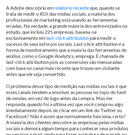
A Adobe descobriu em
relatório recente
que, quando se
trata de medir o ROI das mídias sociais, a maioria dos
profissionais de marketing está usando as ferramentas
erradas. Na verdade, a grande maioria dos entrevistados no
estudo, que incluiu 225 empresas, baseou-se
exclusivamente em
last-click attribution
para medir o
sucesso de seus esforços sociais. Last-click attribution é a
forma de monitoramento que a maioria das ferramentas de
análise, como o Google Analytics, emprega. É chamada de
last-click attribution pois as conversões são mensuradas
com base no canal mais recente que trouxe um visitante
antes que ele seja convertido.
O problema desse tipo de medição nas mídias sociais é que
esses canais tendem a envolver as pessoas no topo do funil
de vendas, em vez de logo antes da compra. Mas me
responda, quando foi a última vez que você comprou algo
imediatamente depois de clicar em um link do Twitter ou
Facebook? Não é assim que normalmente funciona, certo?
A maioria dos clientes descobre as empresas pelas mídias
sociais e demora algum tempo para conhecer seus produtos
ou serviços e mais ainda para fazer assinatura de e-mails ou