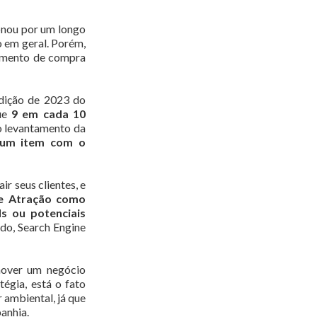
onou por um longo
o em geral. Porém,
tamento de compra
edição de 2023 do
que
9 em cada 10
o levantamento da
 um item com o
 seus clientes, e
de Atração como
s ou potenciais
do, Search Engine
mover um negócio
tégia, está o fato
 ambiental, já que
anhia.