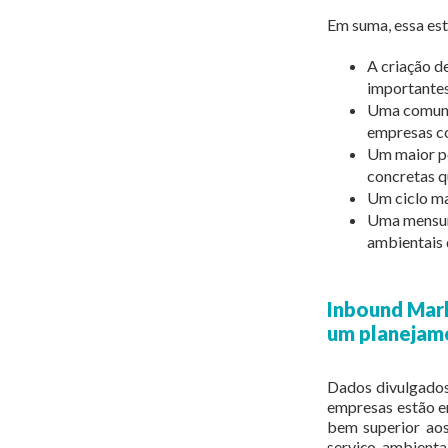
Em suma, essa est
A criação d
importantes
Uma comunic
empresas co
Um maior p
concretas q
Um ciclo ma
Uma mensura
ambientais 
Inbound Mark
um planejam
Dados divulgados
empresas estão em
bem superior ao
serviço ambienta