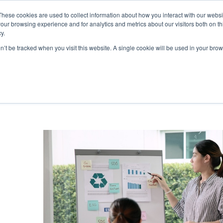
These cookies are used to collect information about how you interact with our webs
our browsing experience and for analytics and metrics about our visitors both on th
y.
S
SOBRE
BLOG
RESOURCES
CONTATO
on’t be tracked when you visit this website. A single cookie will be used in your b
pot
Estratégia
Ve