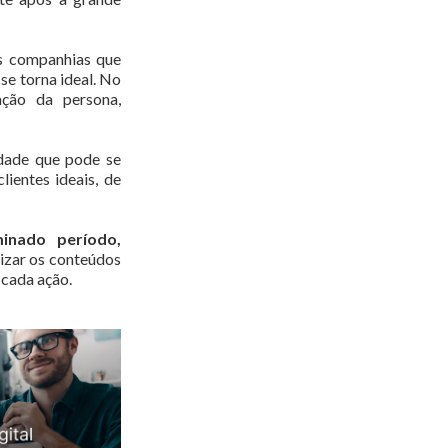
as companhias que
se torna ideal. No
ação da persona,
edade que pode se
lientes ideais, de
inado período,
izar os conteúdos
 cada ação.