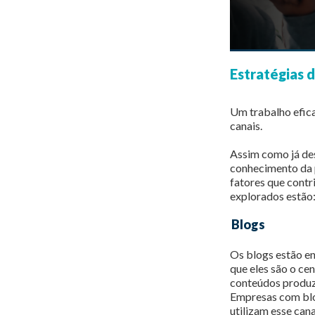
Estratégias 
Um trabalho efica
canais.
Assim como já des
conhecimento da p
fatores que cont
explorados estão
Blogs
Os blogs estão en
que eles são o ce
conteúdos produzi
Empresas com bl
utilizam esse cana