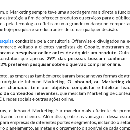
em, o Marketing sempre teve uma abordagem mais direta e funci
estratégia a fim de oferecer produtos ou serviços para o públic
dos pela tecnologia refletiram uma grande mudança no compor
e hoje pesquisa e se educa antes de tomar qualquer decisão.
esquisa
conduzida pela consultoria Offerwise e divulgados na 
mmerce voltado a clientes varejistas do Google, mostraram 
saram a pesquisar online antes de adquirir um produto
. Outr
constatou que apenas
29% das pessoas buscam conhecer
2% preferem pesquisar sobre o que vão comprar online
.
to, as empresas também precisaram buscar novas formas de atrair
stratégia de Inbound Marketing.
O Inbound, ou Marketing 
r chamado, tem por objetivo conquistar e fidelizar lead
io de conteúdos relevantes
, que mesclam Marketing de Conteú
, redes sociais e outras ações online.
ras, o Inbound Marketing é a maneira mais eficiente de pro
ranhos em clientes. Além disso, entre as vantagens dessa estra
l para empresas de diferentes portes e segmentos, incluindo o setor
r o planejamento, as metas e o orçamento disponível de cada comp