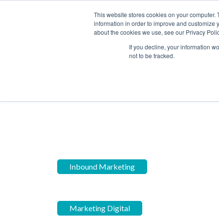
This website stores cookies on your computer. 
information in order to improve and customize y
about the cookies we use, see our Privacy Polic
Home
Blog
SOLUÇÕE
If you decline, your information w
not to be tracked.
Inbound Marketing
Hubs
Inbound Marketing
Marketing Digital