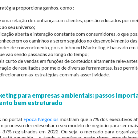
ratégia proporciona ganhos, como :
e uma relação de confiança com clientes, que são educados por me
 ao seu universo;
ação aberta e interação constante com consumidores, o que possi
nhecerem os caminhos a serem seguidos no desenvolvimento das 
oder de convencimento, pois o Inbound Marketing é baseado em 
ue vão sendo passadas ao longo do tempo;
is curto de vendas em funções de conteúdos altamente relevante
ção de resultados por meio de diversas ferramentas. Isso permit
direcionarem as estratégias com mais assertividade.
eting para empresas ambientais: passos import
ento bem estruturado
 no portal
Época Negócios
mostram que 57% dos executivos af
 processo de redesenhar o seu modelo de negócio para ser mais 
s 37% registrados em 2022. Ou seja, o mercado para organizaç
l está aquecido - e tende a continuar neste ritmo, especialme