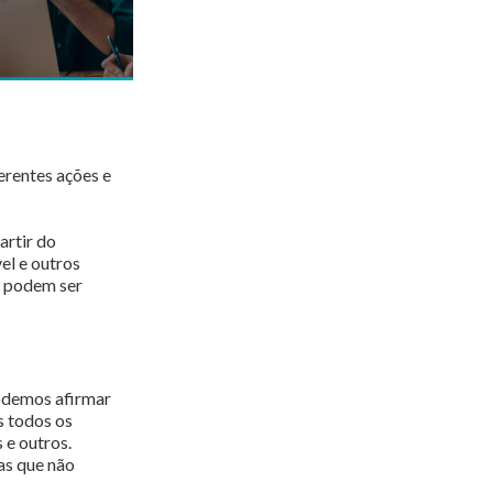
erentes ações e
artir do
el e outros
e podem ser
Podemos afirmar
s todos os
 e outros.
as que não