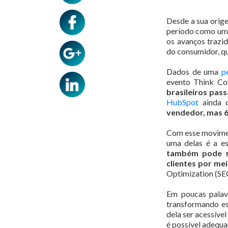
Desde a sua orig
período como uma 
os avanços trazi
do consumidor, qu
Dados de uma
p
evento Think Co
brasileiros pas
HubSpot
ainda 
vendedor, mas 6
Com esse movimen
uma delas é a e
também pode se
clientes por me
Optimization (SEO)
Em poucas palav
transformando est
dela ser acessíve
é possível adequa