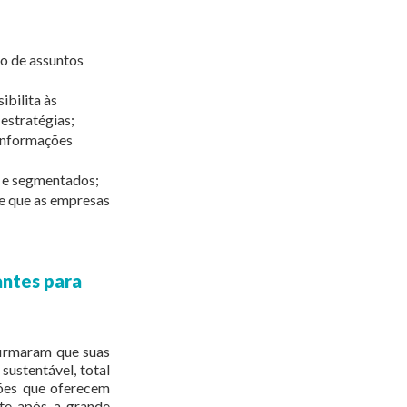
io de assuntos
bilita às
estratégias;
informações
s e segmentados;
e que as empresas
antes para
irmaram que suas
sustentável, total
ões que oferecem
nte após a grande