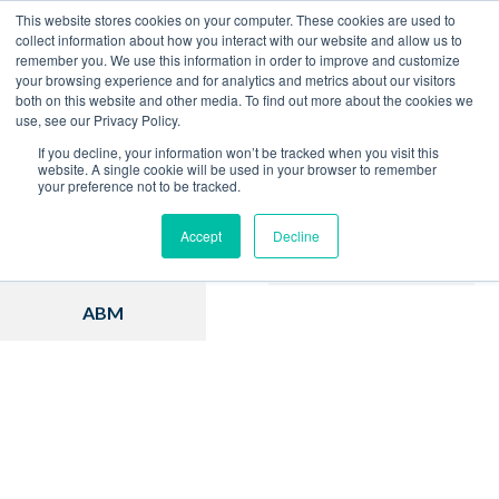
This website stores cookies on your computer. These cookies are used to
collect information about how you interact with our website and allow us to
remember you. We use this information in order to improve and customize
Home
Blog
your browsing experience and for analytics and metrics about our visitors
both on this website and other media. To find out more about the cookies we
use, see our Privacy Policy.
If you decline, your information won’t be tracked when you visit this
website. A single cookie will be used in your browser to remember
your preference not to be tracked.
Inbound Marketing
Hubspot
Accept
Decline
Estratégia
Vendas
ABM