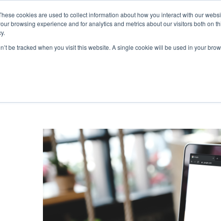
These cookies are used to collect information about how you interact with our webs
our browsing experience and for analytics and metrics about our visitors both on th
y.
S
SOBRE
BLOG
RESOURCES
CONTATO
on’t be tracked when you visit this website. A single cookie will be used in your b
pot
Estratégia
Ve