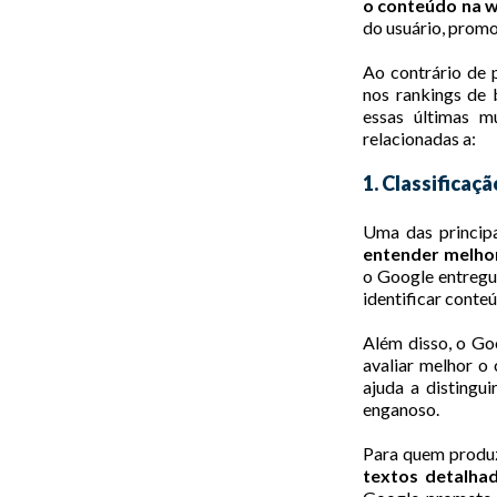
o conteúdo na 
do usuário, promo
Ao contrário de 
nos rankings de 
essas últimas m
relacionadas a:
1. Classificaç
Uma das principai
entender melhor
o Google entregue
identificar conte
Além disso, o Go
avaliar melhor o
ajuda a distingu
enganoso.
Para quem produz
textos detalha