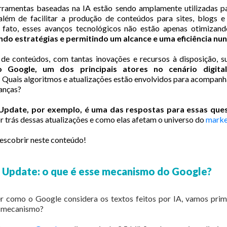
rramentas baseadas na IA estão sendo amplamente utilizadas para
, além de facilitar a produção de conteúdos para sites, blogs e
 fato, esses avanços tecnológicos não estão apenas otimizand
ndo estratégias e permitindo um alcance e uma eficiência nun
de conteúdos, com tantas inovações e recursos à disposição, 
 Google, um dos principais atores no cenário digital
?
Quais algoritmos e atualizações estão envolvidos para acompanha
danças?
Update, por exemplo, é uma das respostas para essas que
r trás dessas atualizações e como elas afetam o universo do
market
descobrir neste conteúdo!
 Update: o que é esse mecanismo do Google?
r como o Google considera os textos feitos por IA, vamos pri
u mecanismo?