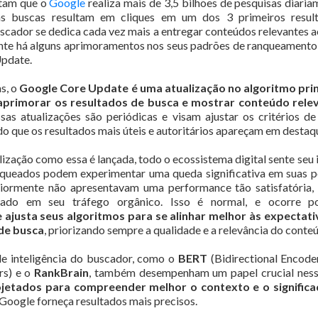
ntam que o
Google
realiza mais de 3,5 bilhões de pesquisas diaria
 buscas resultam em cliques em um dos 3 primeiros resul
scador se dedica cada vez mais a entregar conteúdos relevantes ao
ente há alguns aprimoramentos nos seus padrões de ranqueament
pdate.
s, o
Google Core Update é uma atualização no algoritmo prin
 aprimorar os resultados de busca e mostrar conteúdo relev
ssas atualizações são periódicas e visam ajustar os critérios de
do que os resultados mais úteis e autoritários apareçam em destaq
zação como essa é lançada, todo o ecossistema digital sente seu 
ueados podem experimentar uma queda significativa em suas p
riormente não apresentavam uma performance tão satisfatória
rado em seu tráfego orgânico. Isso é normal, e ocorre 
ajusta seus algoritmos para se alinhar melhor às expectati
 de busca
, priorizando sempre a qualidade e a relevância do conte
e inteligência do buscador, como o
BERT
(Bidirectional Encode
rs) e o
RankBrain
, também desempenham um papel crucial ness
ojetados
para
compreender melhor o contexto e o significa
Google forneça resultados mais precisos.