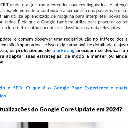
ERT
ajuda o algoritmo a entender nuances linguísticas e intenç
ários; ele entende o contexto e a semântica das palavras em um
rain
utiliza aprendizado de máquina para interpretar novas bu
esultados. É ele que o Google também utiliza para procurar os t
 na Internet, e então encontrar e classificar os mais relevantes.
date, é comum observar uma redistribuição no tráfego dos si
m são impactados - e isso exige uma análise detalhada e ajuste
azão, os
profissionais de
marketing
precisam se dedicar a
ara adaptar suas estratégias, de modo a manter ou ainda
ne
.
do o SEO: O que é o Google Page Experience e quais
dos
 atualizações do Google Core Update em 2024?