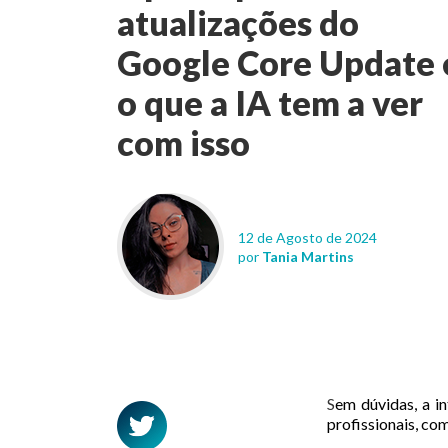
atualizações do
Google Core Update 
o que a IA tem a ver
com isso
12 de Agosto de 2024
por
Tania Martins
S
em dúvidas, a in
profissionais, c