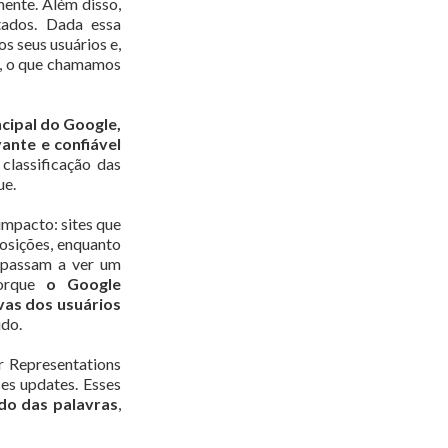
mente. Além disso,
tados. Dada essa
s seus usuários e,
o, o que chamamos
cipal do Google,
ante e confiável
 classificação das
ue.
impacto: sites que
osições, enquanto
, passam a ver um
porque
o Google
vas dos usuários
údo.
r Representations
es updates. Esses
do das palavras
,