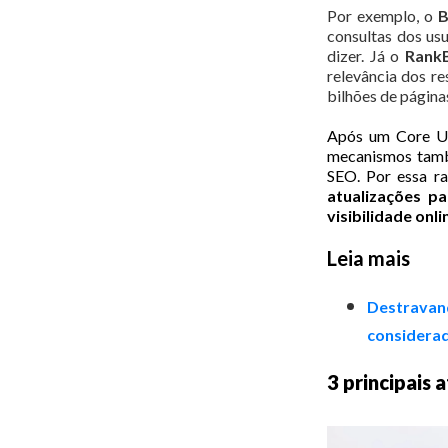
Por exemplo, o
B
consultas dos usu
dizer. Já o
RankB
relevância dos r
bilhões de páginas
Após um Core Up
mecanismos també
SEO. Por essa r
atualizações p
visibilidade onli
Leia mais
Destravan
considera
3 principais