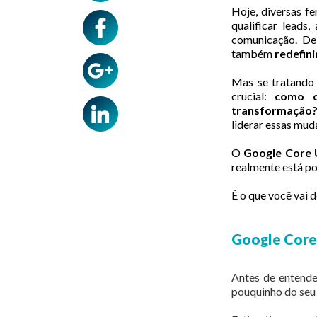
Hoje, diversas fe
qualificar leads
comunicação. De
também
redefini
Mas se tratando 
crucial:
como o
transformação
liderar essas mu
O
Google Core 
realmente está po
É o que você vai 
Google Core
Antes de entende
pouquinho do se