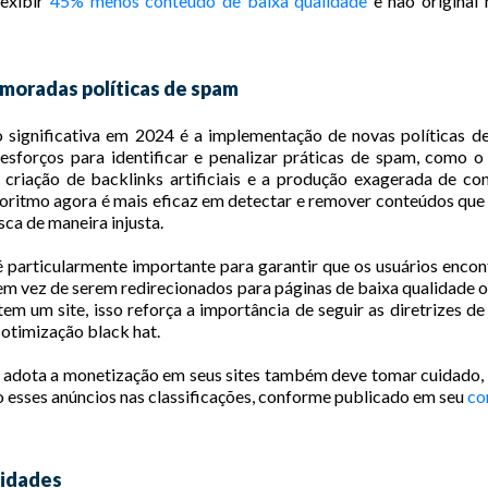
exibir
45% menos conteúdo de baixa qualidade
e não original 
imoradas políticas de spam
o significativa em 2024 é a implementação de novas políticas 
 esforços para identificar e penalizar práticas de spam, como 
a criação de backlinks artificiais e a produção exagerada de co
oritmo agora é mais eficaz em detectar e remover conteúdos que
sca de maneira injusta.
é particularmente importante para garantir que os usuários enc
, em vez de serem redirecionados para páginas de baixa qualidade o
m um site, isso reforça a importância de seguir as diretrizes 
 otimização black hat.
 adota a monetização em seus sites também deve tomar cuidado, 
 esses anúncios nas classificações, conforme publicado em seu
co
lidades