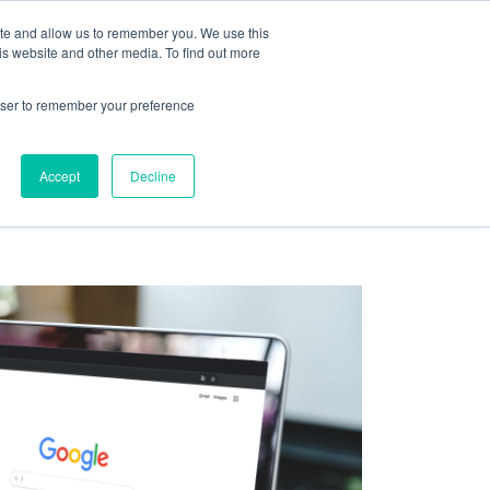
ite and allow us to remember you. We use this
is website and other media. To find out more
CARREIRAS
DIAGNÓSTICO
rowser to remember your preference
ndas
ABM
Accept
Decline