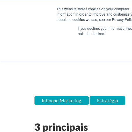
This website stores cookies on your computer. 
information in order to improve and customize y
about the cookies we use, see our Privacy Polic
Home
Blog
SOLUÇÕE
If you decline, your information w
not to be tracked.
Inbound Marketing
Hubs
Inbound Marketing
Estratégia
3 principais