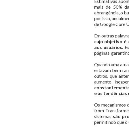
Estimativas apo
mais de 50% das
abrangência, o bu
por isso, anualm
de Google Core U
Em outras palavra
cujo objetivo é
aos usuários
. E
páginas, garantin
Quando uma atuali
estavam bem ranq
outros, que ante
aumento inespe
constantemente 
e às tendências
Os mecanismos d
from Transforme
sistemas
são
pr
permitindo que o 