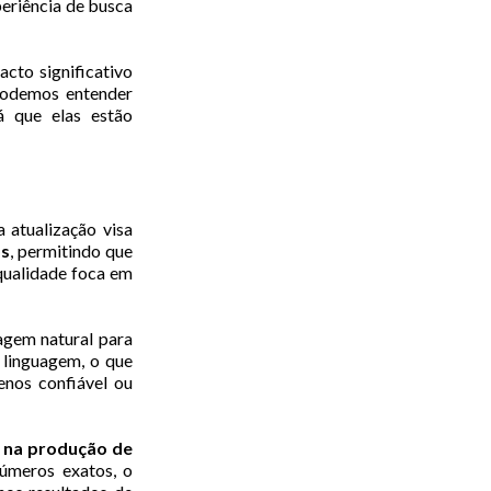
periência de busca
cto significativo
 podemos entender
á que elas estão
a atualização visa
os
, permitindo que
 qualidade foca em
agem natural para
 linguagem, o que
enos confiável ou
s na produção de
números exatos, o