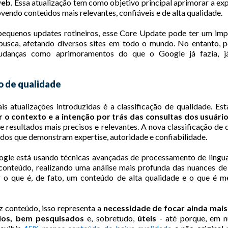
web
. Essa atualização tem como objetivo principal aprimorar a ex
vendo conteúdos mais relevantes, confiáveis e de alta qualidade.
pequenos updates rotineiros, esse Core Update pode ter um impa
busca, afetando diversos sites em todo o mundo. No entanto,
udanças como aprimoramentos do que o Google já fazia, j
ão de qualidade
s atualizações introduzidas é a classificação de qualidade. Est
 o contexto e a intenção por trás das consultas dos usuári
 resultados mais precisos e relevantes. A nova classificação de
údos que demonstram expertise, autoridade e confiabilidade.
ogle está usando técnicas avançadas de processamento de lingu
 conteúdo, realizando uma análise mais profunda das nuances de
ir o que é, de fato, um conteúdo de alta qualidade e o que é m
 conteúdo, isso representa a
necessidade de focar ainda mai
dos,
bem pesquisados
e, sobretudo,
úteis
- até porque, em 