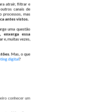
 atrair, filtrar e
 outros canais de
o processos, mas
ca antes vistos.
surge uma questão
, enxerga essa
r e, muitas vezes,
stões
. Mas, o que
ing digital
?
meiro conhecer um