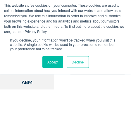
This website stores cookies on your computer. These cookies are used to
collect information about how you interact with our website and allow us to
remember you. We use this information in order to improve and customize
Home
Blog
your browsing experience and for analytics and metrics about our visitors
both on this website and other media. To find out more about the cookies we
use, see our Privacy Policy.
If you decline, your information won’t be tracked when you visit this
website. A single cookie will be used in your browser to remember
your preference not to be tracked.
Inbound Marketing
Hubspot
Accept
Decline
Estratégia
Vendas
ABM