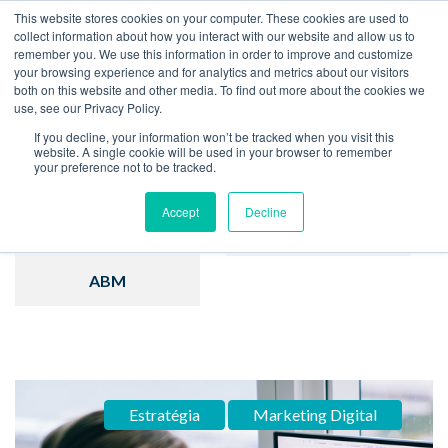
This website stores cookies on your computer. These cookies are used to
collect information about how you interact with our website and allow us to
remember you. We use this information in order to improve and customize
Home
Blog
your browsing experience and for analytics and metrics about our visitors
both on this website and other media. To find out more about the cookies we
use, see our Privacy Policy.
If you decline, your information won’t be tracked when you visit this
website. A single cookie will be used in your browser to remember
your preference not to be tracked.
Inbound Marketing
Hubspot
Accept
Decline
Estratégia
Vendas
ABM
Estratégia
Marketing Digital