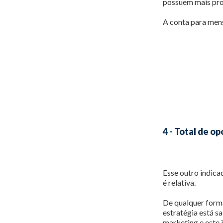
possuem mais pro
A conta para men
4 - Total de o
Esse outro indica
é relativa.
De qualquer forma
estratégia está s
marketing e este 