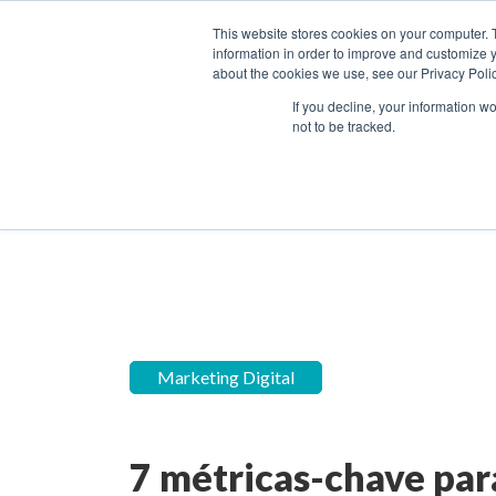
This website stores cookies on your computer. 
information in order to improve and customize y
about the cookies we use, see our Privacy Polic
Home
Blog
SOLUÇÕE
If you decline, your information w
not to be tracked.
Inbound Marketing
Hubs
Marketing Digital
7 métricas-chave par