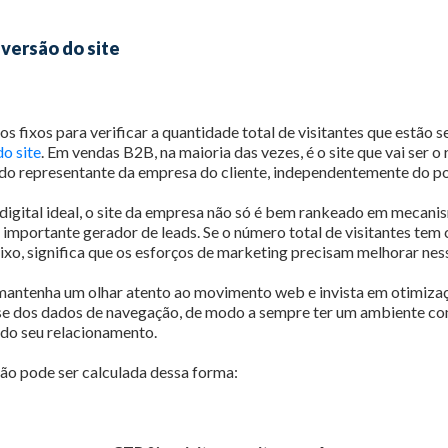
nversão do site
s fixos para verificar a quantidade total de visitantes que estão 
do site
. Em vendas B2B, na maioria das vezes, é o site que vai ser o
 do representante da empresa do cliente, independentemente do p
digital ideal, o site da empresa não só é bem rankeado em mecan
importante gerador de leads. Se o número total de visitantes tem 
xo, significa que os esforços de marketing precisam melhorar ness
mantenha um olhar atento ao movimento web e invista em otimiza
se dos dados de navegação, de modo a sempre ter um ambiente co
ndo seu relacionamento.
ão pode ser calculada dessa forma: