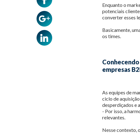
Enquanto o market
potenciais client
converter esses l
Basicamente, uma 
os times.
Conhecendo a
empresas B
As equipes de ma
ciclo de aquisiçã
desperdiçados e 
- Por isso, a har
relevantes.
Nesse contexto, o