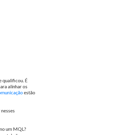
 qualificou. É
ara alinhar os
comunicação
estão
r nesses
como um MQL?