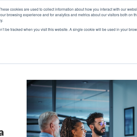
These cookies are used to collect information about how you interact with our webs
our browsing experience and for analytics and metrics about our visitors both on th
y.
S
SOBRE
BLOG
RESOURCES
CONTATO
on’t be tracked when you visit this website. A single cookie will be used in your b
pot
Estratégia
Ve
a