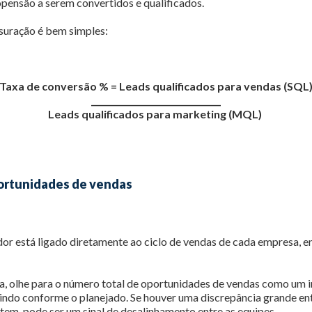
pensão a serem convertidos e qualificados.
suração é bem simples:
Taxa de conversão % = Leads qualificados para vendas (SQL
_______________________________
Leads qualificados para marketing (MQL)
portunidades de vendas
dor está ligado diretamente ao ciclo de vendas de cada empresa, en
, olhe para o número total de oportunidades de vendas como um i
aindo conforme o planejado. Se houver uma discrepância grande ent
item, pode ser um sinal de desalinhamento entre as equipes.