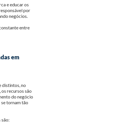
rca e educar os
 responsável por
hando negócios.
constante entre
ndas em
distintos, no
, os recursos são
mento do negócio
 se tornam tão
 são: