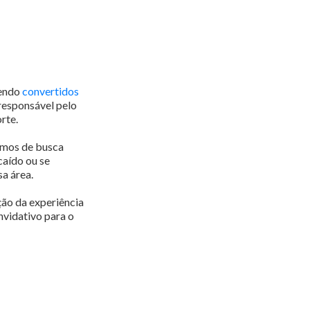
sendo
convertidos
 responsável pelo
orte.
ismos de busca
caído ou se
a área.
ção da experiência
nvidativo para o