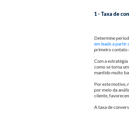
1 - Taxa de co
Determine período
em leads a partir 
primeiro contato
Com a estratégia 
como se torna um 
mantido muito bai
Por este motivo, 
por meio da análi
cliente, favorece
A taxa de convers