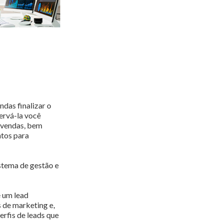
das finalizar o
ervá-la você
 vendas, bem
ntos para
istema de gestão e
 um lead
 de marketing e,
rfis de leads que