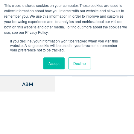
This website stores cookies on your computer. These cookies are used to
collect information about how you interact with our website and allow us to
remember you. We use this information in order to improve and customize
Home
Blog
your browsing experience and for analytics and metrics about our visitors
both on this website and other media. To find out more about the cookies we
use, see our Privacy Policy.
If you decline, your information won’t be tracked when you visit this
website. A single cookie will be used in your browser to remember
your preference not to be tracked.
Inbound Marketing
Hubspot
Accept
Decline
Estratégia
Vendas
ABM