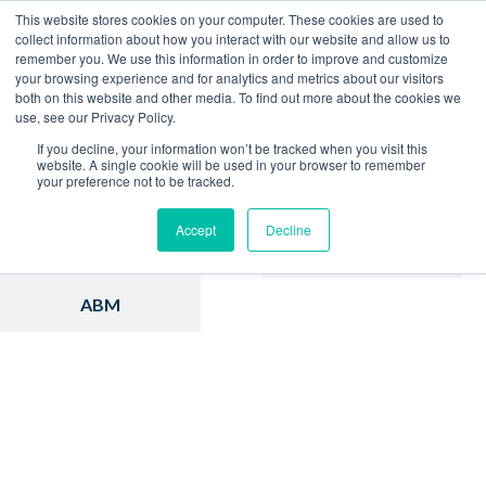
This website stores cookies on your computer. These cookies are used to
collect information about how you interact with our website and allow us to
remember you. We use this information in order to improve and customize
Home
Blog
your browsing experience and for analytics and metrics about our visitors
both on this website and other media. To find out more about the cookies we
use, see our Privacy Policy.
If you decline, your information won’t be tracked when you visit this
website. A single cookie will be used in your browser to remember
your preference not to be tracked.
Inbound Marketing
Hubspot
Accept
Decline
Estratégia
Vendas
ABM