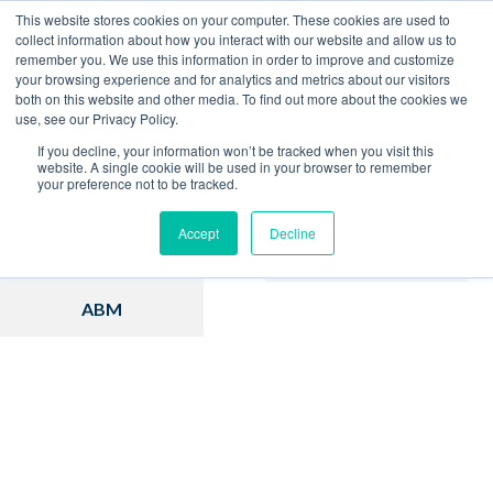
This website stores cookies on your computer. These cookies are used to
collect information about how you interact with our website and allow us to
remember you. We use this information in order to improve and customize
Home
Blog
your browsing experience and for analytics and metrics about our visitors
both on this website and other media. To find out more about the cookies we
use, see our Privacy Policy.
If you decline, your information won’t be tracked when you visit this
website. A single cookie will be used in your browser to remember
your preference not to be tracked.
Inbound Marketing
Hubspot
Accept
Decline
Estratégia
Vendas
ABM