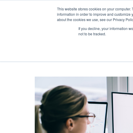
This website stores cookies on your computer. 
information in order to improve and customize y
about the cookies we use, see our Privacy Polic
Home
Blog
SOLUÇÕE
If you decline, your information w
not to be tracked.
Inbound Marketing
Hubs