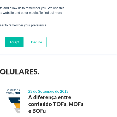
ite and allow us to remember you. We use this
is website and other media. To find out more
CARREIRAS
DIAGNÓSTICO
rowser to remember your preference
ndas
ABM
Accept
Decline
OLULARES.
23 de Setembro de 2013
A diferença entre
conteúdo TOFu, MOFu
e BOFu