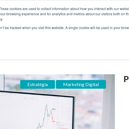
These cookies are used to collect information about how you interact with our webs
our browsing experience and for analytics and metrics about our visitors both on th
y.
S
SOBRE
BLOG
RESOURCES
CONTATO
on’t be tracked when you visit this website. A single cookie will be used in your b
pot
Estratégia
Ve
P
Estratégia
Marketing Digital