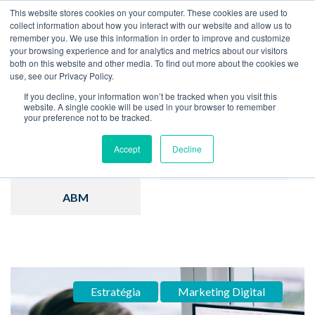
This website stores cookies on your computer. These cookies are used to
collect information about how you interact with our website and allow us to
remember you. We use this information in order to improve and customize
Home
Blog
your browsing experience and for analytics and metrics about our visitors
both on this website and other media. To find out more about the cookies we
use, see our Privacy Policy.
If you decline, your information won’t be tracked when you visit this
website. A single cookie will be used in your browser to remember
your preference not to be tracked.
Inbound Marketing
Hubspot
Accept
Decline
Estratégia
Vendas
ABM
Estratégia
Marketing Digital